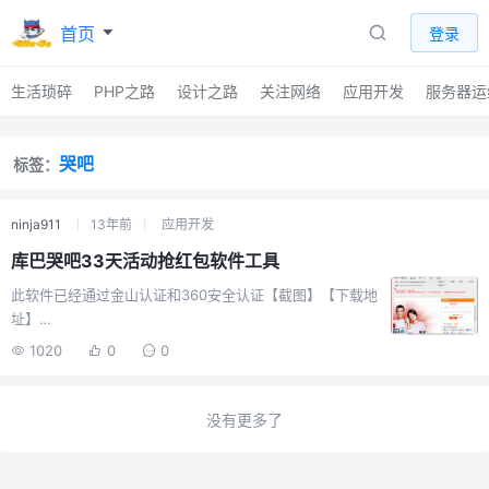
首页
登录
生活琐碎
PHP之路
设计之路
关注网络
应用开发
服务器运
哭吧
标签：
ninja911
13年前
应用开发
库巴哭吧33天活动抢红包软件工具
此软件已经通过金山认证和360安全认证【截图】【下载地
址】
http://vdisk.weibo.com/s/bLKsx#coo8\_33day\_lotter
1020
0
0
y.rar【版权信息】[版本]1.0.0.0 [作者]NinJa911 [电
邮]ninja911(艾特)qq.com [主
页]http://www.ninja911.com 【功能说明】 1.支持最新
没有更多了
2012-08-31的的库巴33天抢红包 2.支持软件多开多账
号，多线程保持同一账号免登陆 3.支持通用模式和高级模
式 4.支持中奖记录 5.支持自定义抢频率 【开发工具】