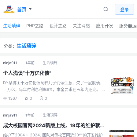
首页
登录
生活琐碎
PHP之路
设计之路
关注网络
应用开发
服务器运
生活琐碎
分类：
ninja911
1年前
生活琐碎
个人浅谈“十万亿化债”
DY某博主十万亿化债阐释儿子们做生意，欠了一屁股债，
十万亿，每年付利息利率8%，本金要求在五年内还完。 儿
子们每年现金收入1万亿，吃吃喝喝后剩下的钱不够付利息
1367
0
0
还本金，欠别人的钱越滚越多。 老爸出面分期借给了儿子
们十万亿，年利率2%，可以以后慢慢还（也许20年也许
ninja911
1年前
生活琐碎
30年）。现在儿子们把欠别人的一屁股债还了，变成欠老
爸了，每年只需要付2000亿利息，本金先拖着，每年1万
成大校园官网2024新版上线，19年的维护就此结束
亿减掉2000亿，还剩的8000亿可以先花着（助力经济恢
维护了2004 ~ 2024, 团队对母校官网近20年的开发维护
复和发）。如果没有这十万亿，儿子们欠别人的钱，别人