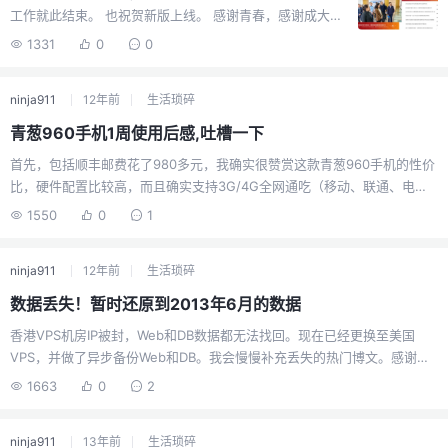
工作就此结束。 也祝贺新版上线。 感谢青春，感谢成大，
欠工人和供应商的钱，工人和供应商没钱消费和进货有了
感谢所有帮助我的老师和朋友.新版旧版
这十万亿，别人从儿子们那里拿到钱，别人的利润终于不
1331
0
0
是账面富贵而是真金白...
ninja911
12年前
生活琐碎
青葱960手机1周使用后感,吐槽一下
首先，包括顺丰邮费花了980多元，我确实很赞赏这款青葱960手机的性价
比，硬件配置比较高，而且确实支持3G/4G全网通吃（移动、联通、电
信）……。我买这个手机当时重点就是冲性价比去的。 具体硬件参数请看
1550
0
1
官方说明：http://mobile.139shop.com/zb/goods/31094.htm 紧接到，
我要开始吐槽了！提示：如有雷同，纯属必然，一个妈生的，你懂的！
ninja911
12年前
生活琐碎
960手机目前官方系统牺牲了太大的用户体验，以下是我近1周的吐槽清单
1、[bug]耍过一个类似雷霆战机的游戏(Xelorians)，回到桌面，手机屏幕
数据丢失！暂时还原到2013年6月的数据
触摸点失效（无法校正），必须重启手机才能恢复。 2、游戏同...
香港VPS机房IP被封，Web和DB数据都无法找回。现在已经更换至美国
VPS，并做了异步备份Web和DB。我会慢慢补充丢失的热门博文。感谢大
家的支持！
1663
0
2
ninja911
13年前
生活琐碎