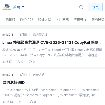
首页
登录
生活琐碎
PHP之路
设计之路
关注网络
应用开发
服务器运
ninja911
3月前
服务器运维
Linux 核弹级高危漏洞 CVE-2026-31431 CopyFail 修复脚本
概述2026 年 4 月 29 日，安全厂商 Theori 公开披露 Linux 内核高危漏洞
CVE-2026-31431，代号 Copy Fail。该漏洞为本地权限提升 + 容器逃逸
双重风险，普通用户可一键获取 root 权限，云主机、容器环境面临严重威
647
0
0
胁。原理https://cloud.tencent.com/developer/article/2665515临时方
案禁用 algif_aead 内核模块，优点不重启主机#!/bin/bash # 安全禁用
ninja911
8月前
PHP之路
algif_aead 模块脚本 # 支持重复执行，如果已禁用则跳过 set -e # 遇到错
误退出？不，我们需要优雅处理，...
绿泡泡特殊ID
[ { "nickname": "文件助手", "username": "filehelper" }, { "nickname":
"QQ邮箱提醒", "username": "qqmail" }, { "nickname": "漂流瓶", "us...
1513
0
0