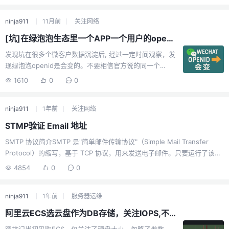
ninja911
11月前
关注网络
[坑]在绿泡泡生态里一个APP一个用户的openid是会变的.
发现坑在很多个微客户数据沉淀后, 经过一定时间观察，发
现绿泡泡openid是会变的。不要相信官方说的同一个
APP（公众号）同一个用户的openid不变.证据总结绿泡泡
1610
0
0
被封又解封后,同一个APP内,openid会变换绑手机号,绿泡
泡账号未变, openid会变TX官方藏了一手
ninja911
1年前
关注网络
STMP验证 Email 地址
SMTP 协议简介SMTP 是"简单邮件传输协议"（Simple Mail Transfer
Protocol）的缩写，基于 TCP 协议，用来发送电子邮件。只要运行了该协
议的服务器端（daemon），当前服务器就变为邮件服务器，可以接收电子
4854
0
0
邮件。验证 Email 邮箱的基本思路如下。找到邮箱所在域名的 SMTP 服务
器连接该服务器询问有没有该邮箱如果服务器返回 250 或 251 状态码，邮
ninja911
1年前
服务器运维
箱就是真的；如果返回 5xx（500～599），就是假的。注意，即使服务器
确认邮箱是真的， 也不代表邮件一定会发送到该邮箱，更不代表用户一定
阿里云ECS选云盘作为DB存储，关注IOPS,不要图便宜。
会读到该邮件。查找域名的 MX 记录下面通过一个例子，演示...