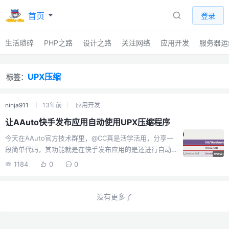
首页
登录
生活琐碎
PHP之路
设计之路
关注网络
应用开发
服务器运
UPX压缩
标签：
ninja911
13年前
应用开发
让AAuto快手发布应用自动使用UPX压缩程序
今天在AAuto官方技术群里，@CC真是活学活用，分享一
段简单代码，其功能就是在快手发布应用的是还进行自动
使用UPX压缩程序。 根据@CC的提示，我也画葫芦并优化
1184
0
0
一下，充分考虑逻辑性。具体如何自动化，请看下面的步
骤以及代码。步骤1、先去upx官方网站（官方的开源，安
全木有后门，放心）下载最新upx,下载地址：
没有更多了
http://upx.sourceforge.net/#downloadupx 如下图所示
2、解压upx到你安装的AAuto目录里，比如完整路径如
下 F:/Program Files/aauto/upx/upx.exe3、找到快手的