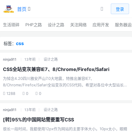
首页
登录
生活琐碎
PHP之路
设计之路
关注网络
应用开发
服务器运
css
标签：
ninja911
13年前
设计之路
CSS全站变灰兼容IE7、8/Chrome/Firefox/Safari
为悼念4.20四川雅安芦山7.0大地震，特推出兼容IE7、
8/Chrome/Firefox/Safari全站变灰的CSS代码，希望对各位中大型站长有
帮助。特别说明一下： 1、css代码可以独立成*.css文件里，并用link标签
1288
0
0
放在与中间2、也可以用放在与中间 3、木有用javascript来实现。如果用
javascript可能造成页面渲染性能急剧下降，影响体验 4、本css代码不能
ninja911
13年前
设计之路
完全兼容IE6,IE9,IE10 5、如果希望对Firefox达到兼容，请先下载需要用到
的desaturate.svg文件并放置在于css文件同目录里，并然后配置服务器
[转]95%的中国网站需要重写CSS
MIME类型增加。如下扩展名:....
很长一段时间，我都使用12px作为网站的主要字体大小。10px太小，眼睛