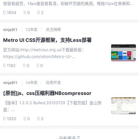
很容易疲劳，14px虽容易看清，却破坏页面的美感。唯独12px在审美和视
力方面都恰到好处。 谁对我的网站字体大小有意见？ 我老爸，他是第一个
1654
0
2
向我反映看不清我的网站文字的人。这使我意识到12px，其实只是让我觉
得很不错而已，而对于那些视力下降明显的中年以上的人来讲，几乎等于
ninja911
13年前
关注网络
10px对于我的感觉。 于是我告诉他，在“查看”里调整“文字大小”就可以
了。但是却发现这是徒劳的。在Firefox能轻易调整的字体大小，怎么在IE
Metro UI CSS开源框架，支持Less部署
就变得如此”坚不可调“？ 问题出在哪？ 我又试着打开中国的三大门户—新
官方网站:http://metroui.org.ua下载最新版：
浪，网易，搜狐。它们的字...
https://github.com/olton/Metro-UI-
CSS/zipball/master经过这么多年，Windows操作系统有
1182
0
0
一个巨大的改革与Metro UI的，这就是他们的新风格，可
能影响到到Web应用。目前这个css开源并提供使用，也有
ninja911
14年前
应用开发
一些组件简单范例。 根据官方的解释一直会开发改进下
去，喜欢的朋友可以去研究一下，至少能减少开发时间。
[原创]js、css压缩利器NBcompressor
【版本】1.2.0.2 Builed:20120729【下载页面】金山快
盘：
http://www.kuaipan.cn/file/id\_4196801523484433.ht
1920
0
2
ml【介绍】针对Javascript和CSS文件利用Yahoo的YUI
Compressor进行批量压缩，支持混淆压缩、仅压缩不混
淆、保留分号、禁止优化，支持常用编码utf-8、GBK、
没有更多了