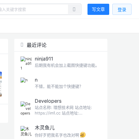
写文章
登录
最近评论
ninja911
后期我有机会加上截图快捷键功能。
n
不错，能不能加个快捷键？
Developers
站点名称: 理想技术网 站点地址:
https://im1.cc 站点地址:
https://im1.cc/logo.png 站点描述:
用智慧整合创造新价值
木灵鱼儿
你好歹把我名字也改对啊