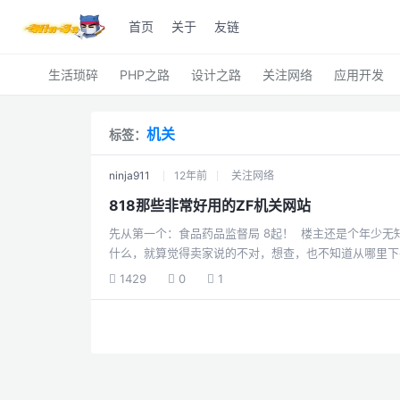
首页
关于
友链
生活琐碎
PHP之路
设计之路
关注网络
应用开发
机关
标签：
ninja911
12年前
关注网络
818那些非常好用的ZF机关网站
先从第一个：食品药品监督局 8起！ 楼主还是个年少无知的小萝莉的时候，买吃的用的，卖东西的说什么就是
什么，就算觉得卖家说的不对，想查，也不知道从哪里下手。 有个同学，大学毕业后去了食药相关
向楼主普及了这个机关的官网。 因为我国食品安全比较那啥，所以这个机构存在感很低，但是！ 真的很有
1429
0
1
用！ 下楼陆续开8 首先是食品药品监督局网站， 网址是：http://www.sda.gov.cn/WS01/CL0001/ 大家注
意，政府机构的域名结尾通常是.gov 或者.gov.cn 其他很可能是钓鱼网站！ 打开网址我们可以看到这样一个
页面， 因为左...