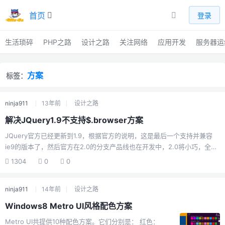
首页
登录
生活琐碎
PHP之路
设计之路
关注网络
应用开发
服务器运
方案
标签：
ninja911
13年前
设计之路
解决JQuery1.9不支持$.browser方案
JQuery官方已经更新到1.9，根据官方的说明，这是最后一个支持并兼容
ie9的版本了，然后官方在2.0的分支产品线也在开发中，2.0将小巧，全面
支持html5+css3。最近2天在做Parallax Scrolliing，用了JQuery1.9最新
1304
0
0
版，发现不支持$.browser了，官方给的说明是让我们使用$.support来探
测标签和元素可用性，悲剧，那么多优秀的JQuery插件不是很蛋疼了。不
ninja911
14年前
设计之路
着急，我搜索了一下，并找到解决方案，现在分享给大家。方案一采用旧
版JQuery1.8.3,相关下载页面：http://jquery.com/download/方案二（推
Windows8 Metro UI风格配色方案
荐）使用第三方JQuer...
Metro UI共提供10种配色方案。它们分别是： 红色：