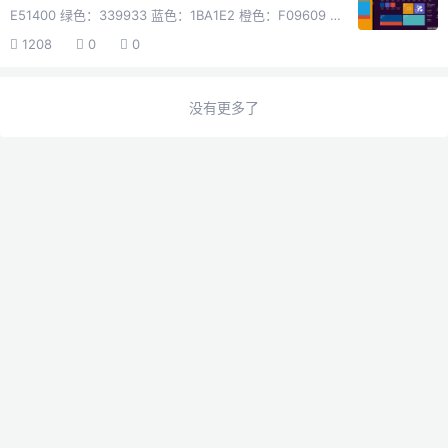
E51400 绿色：339933 蓝色：1BA1E2 橙色：F09609 草
绿：8CBF26 湖蓝：00ABA9 洋红：FF0097 粉色：
1208
0
0
E671B8 棕色：996600 紫色：A200FF话说，以上10种颜
色才是真正的Metro UI的主题颜色.当然，也有三种颜色也
在Metro UI的主题颜色之列，但是磁贴里面用就会显得很
没有更多了
怪。 它们是： 灰色：DEDFDE 白色：FFFFFF 黑色：
000000 在Metro风格的应用程序中，背景色可以选择以
上的任何一种颜色，但是，微软还是推荐最下面三种。 也
就...