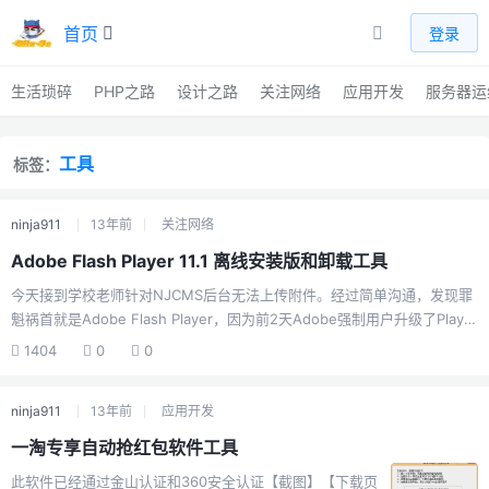
首页
登录
生活琐碎
PHP之路
设计之路
关注网络
应用开发
服务器运
工具
标签：
ninja911
13年前
关注网络
Adobe Flash Player 11.1 离线安装版和卸载工具
今天接到学校老师针对NJCMS后台无法上传附件。经过简单沟通，发现罪
魁祸首就是Adobe Flash Player，因为前2天Adobe强制用户升级了Player
到最新的v11.14，导致通过动态innerHTML产生的uploadify控件无法使用
1404
0
0
flash上传功能。同时也发现最新版的flash player在看视频多媒体方面相当
多问题，于是给出了临时解决办法如下，最好的方法当然还是Adobe 公司
ninja911
13年前
应用开发
自我升级Flash产品吧，发布产品一定要严谨！更换高级浏览器：比如
Google Chrome、Firefox、搜狗、猎豹等带有非IE内核的浏览器把自己的
一淘专享自动抢红包软件工具
Flash Player降低，我附带...
此软件已经通过金山认证和360安全认证【截图】【下载页