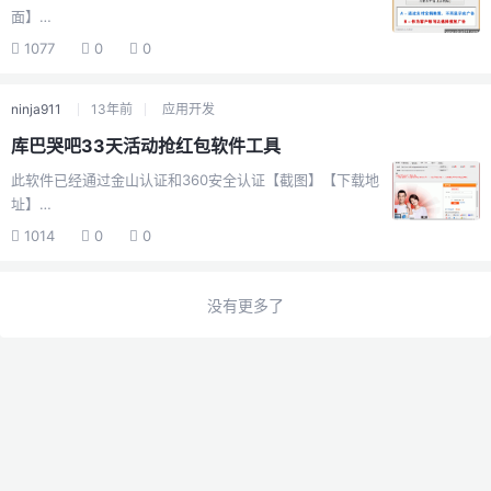
面】
http://vdisk.weibo.com/s/bQ\_UE#etao\_vip\_snatch【
1077
0
0
版权信息】 [版本]1.0.0.0 [作者]NinJa911 [电
邮]ninja911(艾特)qq.com [主
ninja911
13年前
应用开发
页]http://www.ninja911.com 【功能说明】 1.支持最新一
淘专享自动抢红包 2.支持软件多开多账号，多线程保持同
库巴哭吧33天活动抢红包软件工具
一账号免登陆 3.支持通用模式和高级模式 4.支持中奖记录
此软件已经通过金山认证和360安全认证【截图】【下载地
5.支持自定义抢频率 【开发工具】 1.AAuto IDE编译 下载
址】
地址：http://www.aau....
http://vdisk.weibo.com/s/bLKsx#coo8\_33day\_lotter
1014
0
0
y.rar【版权信息】[版本]1.0.0.0 [作者]NinJa911 [电
邮]ninja911(艾特)qq.com [主
页]http://www.ninja911.com 【功能说明】 1.支持最新
没有更多了
2012-08-31的的库巴33天抢红包 2.支持软件多开多账
号，多线程保持同一账号免登陆 3.支持通用模式和高级模
式 4.支持中奖记录 5.支持自定义抢频率 【开发工具】
1.AAuto IDE编译 下载地址：...