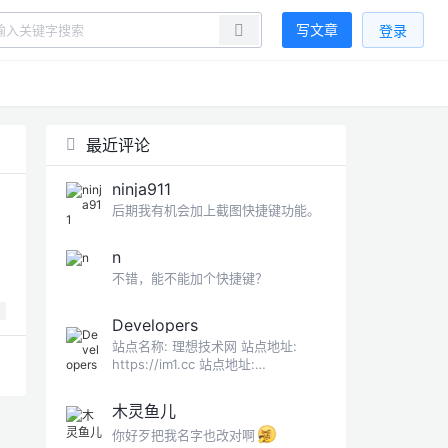
写文章
登录
最近评论
ninja911
后期我有机会加上截图快捷键功能。
n
、
不错，能不能加个快捷键？
Developers
站点名称: 理想技术网 站点地址:
https://im1.cc 站点地址:
https://im1.cc/logo.png 站点描述:
用智慧整合创造新价值
木灵鱼儿
你好歹把我名字也改对啊