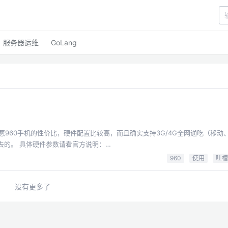
服务器运维
GoLang
葱960手机的性价比，硬件配置比较高，而且确实支持3G/4G全网通吃（移动
官方说明：
960
使用
吐槽
游戏(Xelorians)，回到桌
面，手机屏幕触摸点失效（无法校正），必须重启手机才能恢复。 2、游戏同...
没有更多了