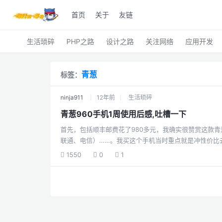
首页
关于
友链
生活琐碎
PHP之路
设计之路
关注网络
应用开发
青葱
标签：
ninja911
12年前
生活琐碎
青葱960手机1周使用后感,吐槽一下
首先，包括顺丰邮费花了980多元，我确实很赞赏这款青
联通、电信）……。我买这个手机当时重点就是冲性价比去的。 具体硬件参数请看
http://mobile.139shop.com/zb/goods/31094.htm 紧接到，我要开始吐槽了！提示：如有雷同，纯属必然，一个妈生的，你懂的！
1550
0
1
960手机目前官方系统牺牲了太大的用户体验，以下是我近1周的吐槽清单 1、[bug]耍过一个类似雷霆战机的